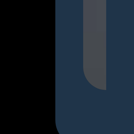
P
E
C
T
I
O
N