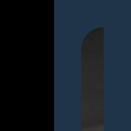
Video
Player