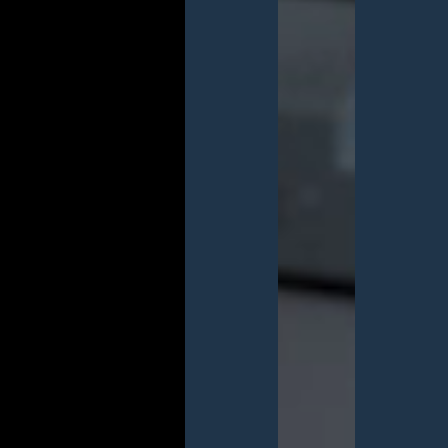
Q
U
A
L
I
T
Y
&
I
N
S