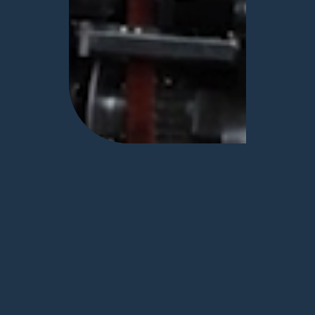
I
N
G