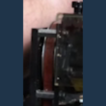
M
A
C
H
I
N
E
T
U
R
N