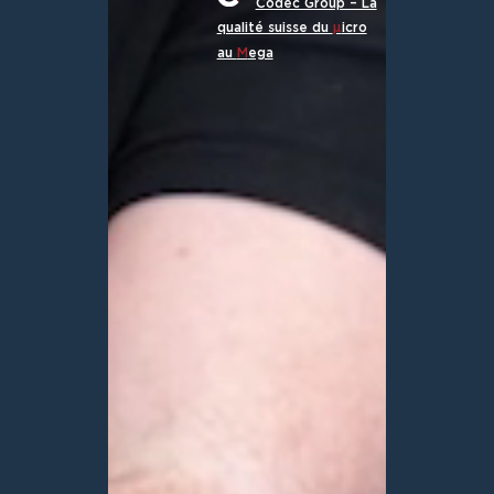
Codec Group – La
qualité suisse du
µ
icro
au
M
ega