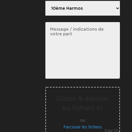
Glisser & déposer
les fichiers ici
ou
Parcourir les fichiers
0
sur 10