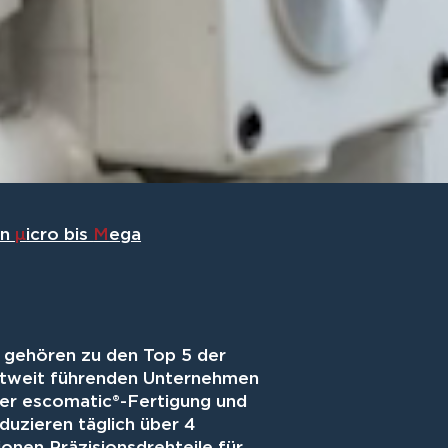
on
µ
icro bis
M
ega
 gehören zu den Top 5 der
tweit führenden Unternehmen
der escomatic®-Fertigung und
duzieren täglich über 4
lionen Präzisionsdrehteile für