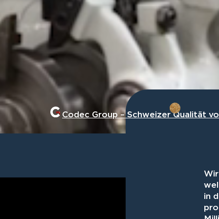
Codec Group – Schweizer Qualität v
Wir
wel
in 
pro
Mil